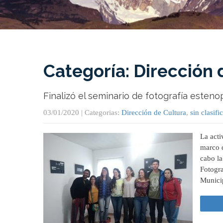
Categoría: Dirección 
Finalizó el seminario de fotografía esteno
03/01/2020
| Categorias:
Dirección de Cultura
,
sin clasifi
La acti
marco d
cabo la
Fotogra
Municip
Leer