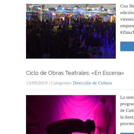
Con Sh
edición
viernes
emprend
#ZimaT
Leer
Ciclo de Obras Teatrales: «En Escena»
15/09/2019
| Categorias:
Dirección de Cultura
La sema
program
de Cult
la danz
provinc