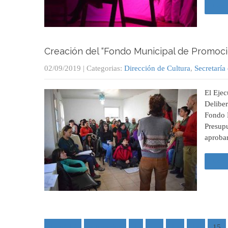
Leer
Creación del “Fondo Municipal de Promoci
02/09/2019
| Categorias:
Dirección de Cultura
,
Secretarí
El Eje
Deliber
Fondo M
Presupu
aprobar
Leer
15 of 15
« Anterior
1
…
13
14
15