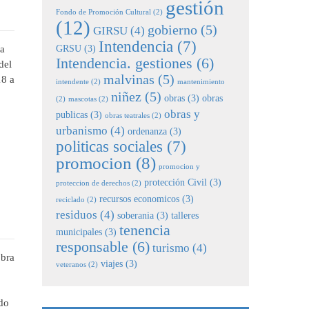
gestión
Fondo de Promoción Cultural
(2)
(12)
gobierno
(5)
GIRSU
(4)
Intendencia
(7)
GRSU
(3)
ía
Intendencia. gestiones
(6)
del
malvinas
(5)
18 a
intendente
(2)
mantenimiento
niñez
(5)
obras
(3)
obras
(2)
mascotas
(2)
obras y
publicas
(3)
obras teatrales
(2)
urbanismo
(4)
ordenanza
(3)
politicas sociales
(7)
promocion
(8)
promocion y
protección Civil
(3)
proteccion de derechos
(2)
recursos economicos
(3)
reciclado
(2)
residuos
(4)
soberania
(3)
talleres
tenencia
municipales
(3)
responsable
(6)
turismo
(4)
obra
viajes
(3)
veteranos
(2)
odo