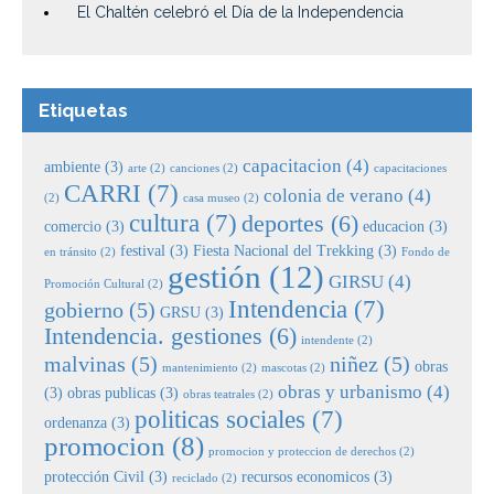
El Chaltén celebró el Día de la Independencia
Etiquetas
capacitacion
(4)
ambiente
(3)
arte
(2)
canciones
(2)
capacitaciones
CARRI
(7)
colonia de verano
(4)
(2)
casa museo
(2)
cultura
(7)
deportes
(6)
comercio
(3)
educacion
(3)
festival
(3)
Fiesta Nacional del Trekking
(3)
en tránsito
(2)
Fondo de
gestión
(12)
GIRSU
(4)
Promoción Cultural
(2)
Intendencia
(7)
gobierno
(5)
GRSU
(3)
Intendencia. gestiones
(6)
intendente
(2)
malvinas
(5)
niñez
(5)
obras
mantenimiento
(2)
mascotas
(2)
obras y urbanismo
(4)
(3)
obras publicas
(3)
obras teatrales
(2)
politicas sociales
(7)
ordenanza
(3)
promocion
(8)
promocion y proteccion de derechos
(2)
protección Civil
(3)
recursos economicos
(3)
reciclado
(2)