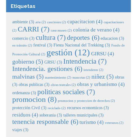
Etiquetas
capacitacion
(4)
ambiente
(3)
arte
(2)
canciones
(2)
capacitaciones
CARRI
(7)
colonia de verano
(4)
(2)
casa museo
(2)
cultura
(7)
deportes
(6)
comercio
(3)
educacion
(3)
festival
(3)
Fiesta Nacional del Trekking
(3)
en tránsito
(2)
Fondo de
gestión
(12)
GIRSU
(4)
Promoción Cultural
(2)
Intendencia
(7)
gobierno
(5)
GRSU
(3)
Intendencia. gestiones
(6)
intendente
(2)
malvinas
(5)
niñez
(5)
obras
mantenimiento
(2)
mascotas
(2)
obras y urbanismo
(4)
(3)
obras publicas
(3)
obras teatrales
(2)
politicas sociales
(7)
ordenanza
(3)
promocion
(8)
promocion y proteccion de derechos
(2)
protección Civil
(3)
recursos economicos
(3)
reciclado
(2)
residuos
(4)
soberania
(3)
talleres municipales
(3)
tenencia responsable
(6)
turismo
(4)
veteranos
(2)
viajes
(3)