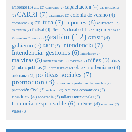
capacitacion
(4)
ambiente
(3)
arte
(2)
canciones
(2)
capacitaciones
CARRI
(7)
colonia de verano
(4)
(2)
casa museo
(2)
cultura
(7)
deportes
(6)
comercio
(3)
educacion
(3)
festival
(3)
Fiesta Nacional del Trekking
(3)
en tránsito
(2)
Fondo de
gestión
(12)
GIRSU
(4)
Promoción Cultural
(2)
Intendencia
(7)
gobierno
(5)
GRSU
(3)
Intendencia. gestiones
(6)
intendente
(2)
malvinas
(5)
niñez
(5)
obras
mantenimiento
(2)
mascotas
(2)
obras y urbanismo
(4)
(3)
obras publicas
(3)
obras teatrales
(2)
politicas sociales
(7)
ordenanza
(3)
promocion
(8)
promocion y proteccion de derechos
(2)
protección Civil
(3)
recursos economicos
(3)
reciclado
(2)
residuos
(4)
soberania
(3)
talleres municipales
(3)
tenencia responsable
(6)
turismo
(4)
veteranos
(2)
viajes
(3)