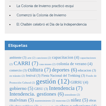
La Colonia de Invierno practicó esquí
Comenzó la Colonia de Invierno
El Chaltén celebró el Día de la Independencia
Etiquetas
capacitacion
(4)
ambiente
(3)
arte
(2)
canciones
(2)
capacitaciones
CARRI
(7)
colonia de verano
(4)
(2)
casa museo
(2)
cultura
(7)
deportes
(6)
comercio
(3)
educacion
(3)
festival
(3)
Fiesta Nacional del Trekking
(3)
en tránsito
(2)
Fondo de
gestión
(12)
GIRSU
(4)
Promoción Cultural
(2)
Intendencia
(7)
gobierno
(5)
GRSU
(3)
Intendencia. gestiones
(6)
intendente
(2)
malvinas
(5)
niñez
(5)
obras
mantenimiento
(2)
mascotas
(2)
obras y urbanismo
(4)
(3)
obras publicas
(3)