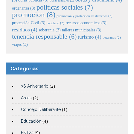
obras teatrales
(2)
politicas sociales
(7)
ordenanza
(3)
promocion
(8)
promocion y proteccion de derechos
(2)
protección Civil
(3)
recursos economicos
(3)
reciclado
(2)
residuos
(4)
soberania
(3)
talleres municipales
(3)
tenencia responsable
(6)
turismo
(4)
veteranos
(2)
viajes
(3)
Categorías
36 Aniversario
(2)
Areas
(2)
Concejo Deliberante
(1)
Educación
(4)
FNT22
(9)