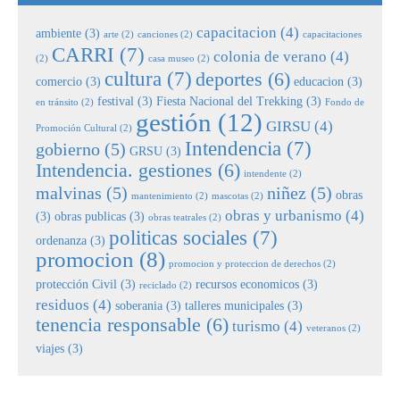
capacitacion
(4)
ambiente
(3)
arte
(2)
canciones
(2)
capacitaciones
CARRI
(7)
colonia de verano
(4)
(2)
casa museo
(2)
cultura
(7)
deportes
(6)
comercio
(3)
educacion
(3)
festival
(3)
Fiesta Nacional del Trekking
(3)
en tránsito
(2)
Fondo de
gestión
(12)
GIRSU
(4)
Promoción Cultural
(2)
Intendencia
(7)
gobierno
(5)
GRSU
(3)
Intendencia. gestiones
(6)
intendente
(2)
malvinas
(5)
niñez
(5)
obras
mantenimiento
(2)
mascotas
(2)
obras y urbanismo
(4)
(3)
obras publicas
(3)
obras teatrales
(2)
politicas sociales
(7)
ordenanza
(3)
promocion
(8)
promocion y proteccion de derechos
(2)
protección Civil
(3)
recursos economicos
(3)
reciclado
(2)
residuos
(4)
soberania
(3)
talleres municipales
(3)
tenencia responsable
(6)
turismo
(4)
veteranos
(2)
viajes
(3)