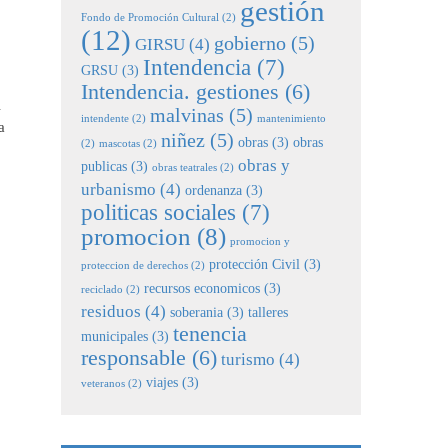
gestión
Fondo de Promoción Cultural
(2)
(12)
gobierno
(5)
GIRSU
(4)
Intendencia
(7)
GRSU
(3)
Intendencia. gestiones
(6)
l
malvinas
(5)
intendente
(2)
mantenimiento
a
niñez
(5)
obras
(3)
obras
(2)
mascotas
(2)
obras y
publicas
(3)
obras teatrales
(2)
urbanismo
(4)
ordenanza
(3)
politicas sociales
(7)
promocion
(8)
promocion y
protección Civil
(3)
proteccion de derechos
(2)
recursos economicos
(3)
reciclado
(2)
residuos
(4)
soberania
(3)
talleres
tenencia
municipales
(3)
responsable
(6)
turismo
(4)
viajes
(3)
veteranos
(2)