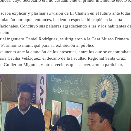
onces, cuyo Secretario era no casualmente el primer intendente electo R
a explicar y plasmar su visión de El Chaltén en el futuro ante todas
fundación por aquel entonces, haciendo especial hincapié en la carta
cionales. Concluyó sus palabras agradeciendo a las y los habitantes de
sueño.
l ingeniero Daniel Rodríguez, se dirigieron a la Casa Museo Primera
Patrimonio municipal para su exhibición al público.
umento ante la emoción de los presentes, entre los que se encontraban
ría Cecilia Velázquez; el decano de la Facultad Regional Santa Cruz,
pal Guillermo Mignola, y otros vecinos que se acercaron a participar.