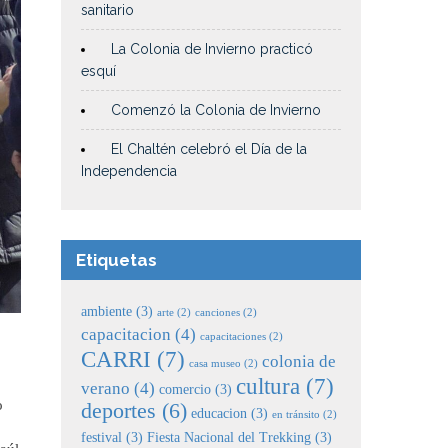
sanitario
La Colonia de Invierno practicó
esquí
Comenzó la Colonia de Invierno
El Chaltén celebró el Día de la
Independencia
Etiquetas
ambiente
(3)
arte
(2)
canciones
(2)
capacitacion
(4)
capacitaciones
(2)
CARRI
(7)
colonia de
casa museo
(2)
cultura
(7)
verano
(4)
comercio
(3)
o
deportes
(6)
educacion
(3)
en tránsito
(2)
o
festival
(3)
Fiesta Nacional del Trekking
(3)