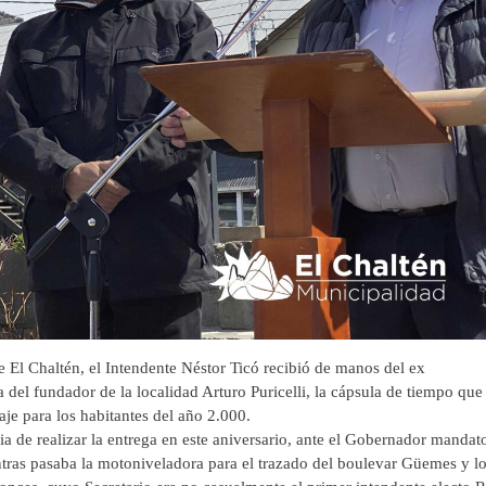
El Chaltén, el Intendente Néstor Ticó recibió de manos del ex
del fundador de la localidad Arturo Puricelli, la cápsula de tiempo que
je para los habitantes del año 2.000.
e realizar la entrega en este aniversario, ante el Gobernador mandat
tras pasaba la motoniveladora para el trazado del boulevar Güemes y l