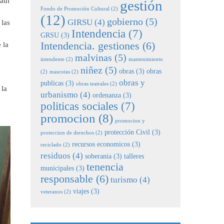
aúl
gestión
Fondo de Promoción Cultural
(2)
(12)
gobierno
(5)
GIRSU
(4)
 las
Intendencia
(7)
GRSU
(3)
Intendencia. gestiones
(6)
 la
malvinas
(5)
intendente
(2)
mantenimiento
niñez
(5)
obras
(3)
obras
(2)
mascotas
(2)
obras y
publicas
(3)
obras teatrales
(2)
 la
urbanismo
(4)
ordenanza
(3)
politicas sociales
(7)
promocion
(8)
promocion y
protección Civil
(3)
proteccion de derechos
(2)
recursos economicos
(3)
reciclado
(2)
residuos
(4)
soberania
(3)
talleres
tenencia
municipales
(3)
responsable
(6)
turismo
(4)
viajes
(3)
veteranos
(2)