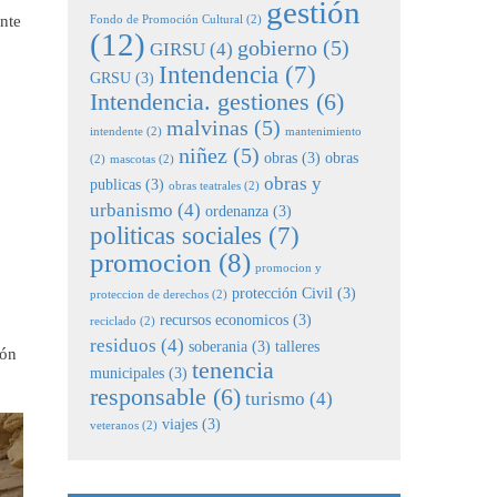
gestión
nte
Fondo de Promoción Cultural
(2)
(12)
gobierno
(5)
GIRSU
(4)
Intendencia
(7)
GRSU
(3)
Intendencia. gestiones
(6)
malvinas
(5)
intendente
(2)
mantenimiento
niñez
(5)
obras
(3)
obras
(2)
mascotas
(2)
obras y
publicas
(3)
obras teatrales
(2)
urbanismo
(4)
ordenanza
(3)
politicas sociales
(7)
promocion
(8)
promocion y
protección Civil
(3)
proteccion de derechos
(2)
recursos economicos
(3)
reciclado
(2)
residuos
(4)
soberania
(3)
talleres
ión
tenencia
municipales
(3)
responsable
(6)
turismo
(4)
viajes
(3)
veteranos
(2)