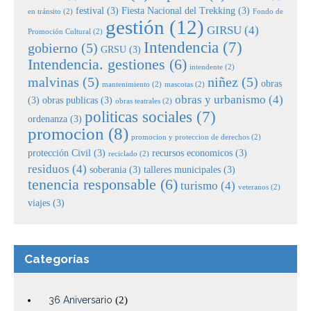
festival
(3)
Fiesta Nacional del Trekking
(3)
en tránsito
(2)
Fondo de
gestión
(12)
GIRSU
(4)
Promoción Cultural
(2)
Intendencia
(7)
gobierno
(5)
GRSU
(3)
Intendencia. gestiones
(6)
intendente
(2)
malvinas
(5)
niñez
(5)
obras
mantenimiento
(2)
mascotas
(2)
obras y urbanismo
(4)
(3)
obras publicas
(3)
obras teatrales
(2)
politicas sociales
(7)
ordenanza
(3)
promocion
(8)
promocion y proteccion de derechos
(2)
protección Civil
(3)
recursos economicos
(3)
reciclado
(2)
residuos
(4)
soberania
(3)
talleres municipales
(3)
tenencia responsable
(6)
turismo
(4)
veteranos
(2)
viajes
(3)
Categorías
36 Aniversario
(2)