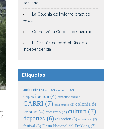
sanitario
La Colonia de Invierno practicó
esquí
Comenzó la Colonia de Invierno
El Chaltén celebró el Día de la
Independencia
Etiquetas
ambiente
(3)
arte
(2)
canciones
(2)
capacitacion
(4)
capacitaciones
(2)
CARRI
(7)
colonia de
casa museo
(2)
cultura
(7)
al
verano
(4)
comercio
(3)
uién
deportes
(6)
educacion
(3)
en tránsito
(2)
festival
(3)
Fiesta Nacional del Trekking
(3)