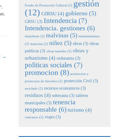
gestión
Fondo de Promoción Cultural
(2)
n”.
(12)
gobierno
(5)
GIRSU
(4)
but.
Intendencia
(7)
GRSU
(3)
Intendencia. gestiones
(6)
malvinas
(5)
intendente
(2)
mantenimiento
niñez
(5)
obras
(3)
obras
(2)
mascotas
(2)
obras y
publicas
(3)
obras teatrales
(2)
z
→
urbanismo
(4)
ordenanza
(3)
politicas sociales
(7)
promocion
(8)
promocion y
protección Civil
(3)
proteccion de derechos
(2)
recursos economicos
(3)
reciclado
(2)
residuos
(4)
soberania
(3)
talleres
tenencia
municipales
(3)
responsable
(6)
turismo
(4)
viajes
(3)
veteranos
(2)