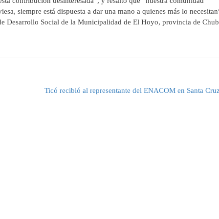
ta contribución desinteresada”, y resaltó que “nuestra comunidad
viesa, siempre está dispuesta a dar una mano a quienes más lo necesita
e Desarrollo Social de la Municipalidad de El Hoyo, provincia de Chu
Ticó recibió al representante del ENACOM en Santa Cru