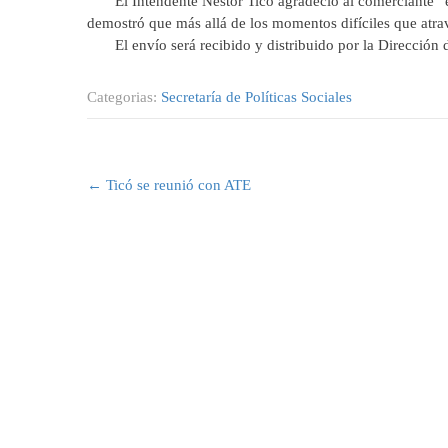
El Intendente Néstor Ticó agradeció al comerciante “es
demostró que más allá de los momentos difíciles que atra
El envío será recibido y distribuido por la Dirección d
Categorias:
Secretaría de Políticas Sociales
Post
navigation
←
Ticó se reunió con ATE