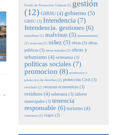
gestión
Fondo de Promoción Cultural
(2)
(12)
gobierno
(5)
GIRSU
(4)
Intendencia
(7)
GRSU
(3)
Intendencia. gestiones
(6)
malvinas
(5)
intendente
(2)
mantenimiento
niñez
(5)
obras
(3)
obras
(2)
mascotas
(2)
obras y
publicas
(3)
obras teatrales
(2)
urbanismo
(4)
ordenanza
(3)
politicas sociales
(7)
promocion
(8)
promocion y
protección Civil
(3)
proteccion de derechos
(2)
recursos economicos
(3)
reciclado
(2)
residuos
(4)
soberania
(3)
talleres
e
→
tenencia
municipales
(3)
responsable
(6)
turismo
(4)
viajes
(3)
veteranos
(2)