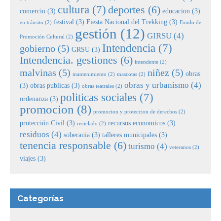
cultura
(7)
deportes
(6)
comercio
(3)
educacion
(3)
festival
(3)
Fiesta Nacional del Trekking
(3)
en tránsito
(2)
Fondo de
gestión
(12)
GIRSU
(4)
Promoción Cultural
(2)
Intendencia
(7)
gobierno
(5)
GRSU
(3)
Intendencia. gestiones
(6)
intendente
(2)
malvinas
(5)
niñez
(5)
obras
mantenimiento
(2)
mascotas
(2)
obras y urbanismo
(4)
(3)
obras publicas
(3)
obras teatrales
(2)
politicas sociales
(7)
ordenanza
(3)
promocion
(8)
promocion y proteccion de derechos
(2)
protección Civil
(3)
recursos economicos
(3)
reciclado
(2)
residuos
(4)
soberania
(3)
talleres municipales
(3)
tenencia responsable
(6)
turismo
(4)
veteranos
(2)
viajes
(3)
Categorías