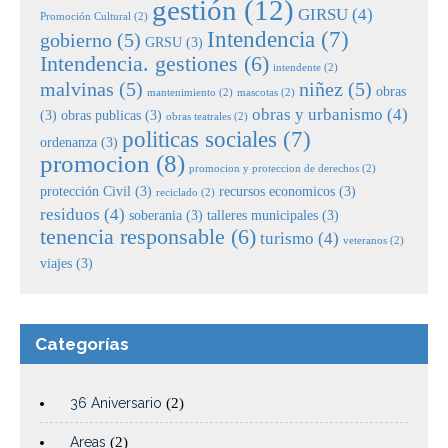
gestión
(12)
GIRSU
(4)
Promoción Cultural
(2)
Intendencia
(7)
gobierno
(5)
GRSU
(3)
Intendencia. gestiones
(6)
intendente
(2)
malvinas
(5)
niñez
(5)
obras
mantenimiento
(2)
mascotas
(2)
obras y urbanismo
(4)
(3)
obras publicas
(3)
obras teatrales
(2)
politicas sociales
(7)
ordenanza
(3)
promocion
(8)
promocion y proteccion de derechos
(2)
protección Civil
(3)
recursos economicos
(3)
reciclado
(2)
residuos
(4)
soberania
(3)
talleres municipales
(3)
tenencia responsable
(6)
turismo
(4)
veteranos
(2)
viajes
(3)
Categorías
36 Aniversario
(2)
Areas
(2)