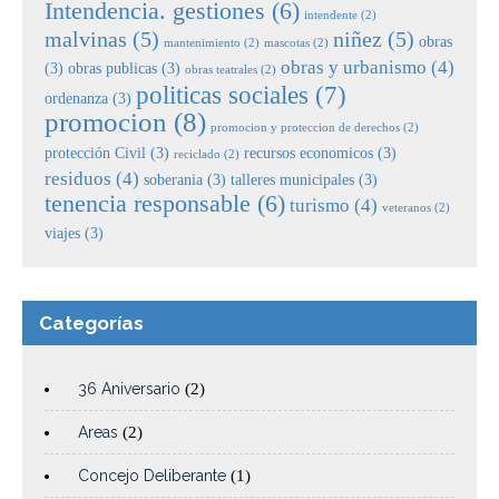
Intendencia. gestiones
(6)
intendente
(2)
malvinas
(5)
niñez
(5)
obras
mantenimiento
(2)
mascotas
(2)
obras y urbanismo
(4)
(3)
obras publicas
(3)
obras teatrales
(2)
politicas sociales
(7)
ordenanza
(3)
promocion
(8)
promocion y proteccion de derechos
(2)
protección Civil
(3)
recursos economicos
(3)
reciclado
(2)
residuos
(4)
soberania
(3)
talleres municipales
(3)
tenencia responsable
(6)
turismo
(4)
veteranos
(2)
viajes
(3)
Categorías
36 Aniversario
(2)
Areas
(2)
Concejo Deliberante
(1)