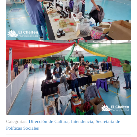
Categorias:
Dirección de Cultura
,
Intendencia
,
Secretaría de
Políticas Sociales