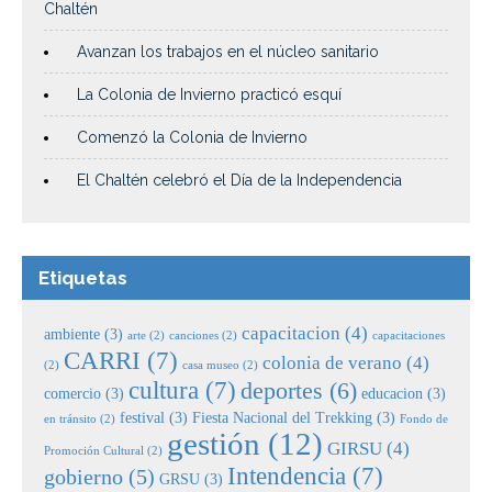
Chaltén
Avanzan los trabajos en el núcleo sanitario
La Colonia de Invierno practicó esquí
Comenzó la Colonia de Invierno
El Chaltén celebró el Día de la Independencia
Etiquetas
capacitacion
(4)
ambiente
(3)
arte
(2)
canciones
(2)
capacitaciones
CARRI
(7)
colonia de verano
(4)
(2)
casa museo
(2)
cultura
(7)
deportes
(6)
comercio
(3)
educacion
(3)
festival
(3)
Fiesta Nacional del Trekking
(3)
en tránsito
(2)
Fondo de
gestión
(12)
GIRSU
(4)
Promoción Cultural
(2)
Intendencia
(7)
gobierno
(5)
GRSU
(3)