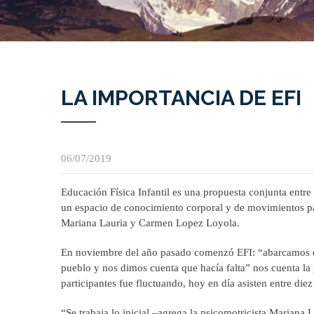
LA IMPORTANCIA DE EFI
06/07/2019
Educación Física Infantil es una propuesta conjunta entre
un espacio de conocimiento corporal y de movimientos pa
Mariana Lauria y Carmen Lopez Loyola.
En noviembre del año pasado comenzó EFI: “abarcamos est
pueblo y nos dimos cuenta que hacía falta” nos cuenta la 
participantes fue fluctuando, hoy en día asisten entre die
“Se trabaja lo inicial –agrega la psicomotricista Mariana 