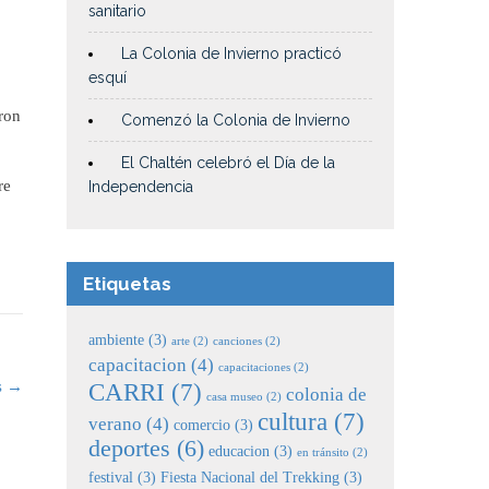
sanitario
La Colonia de Invierno practicó
esquí
eron
Comenzó la Colonia de Invierno
El Chaltén celebró el Día de la
re
Independencia
Etiquetas
ambiente
(3)
arte
(2)
canciones
(2)
capacitacion
(4)
capacitaciones
(2)
s
→
CARRI
(7)
colonia de
casa museo
(2)
cultura
(7)
verano
(4)
comercio
(3)
deportes
(6)
educacion
(3)
en tránsito
(2)
festival
(3)
Fiesta Nacional del Trekking
(3)