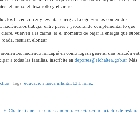
s: el inicio, el desarrollo y el cierre.
or, los hacen correr y levantar energía. Luego ven los contenidos
des, haciéndolos trabajar entre pares y procurando complementar lo que
l cierre, vuelven a la calma, es el momento de bajar la energía que subi
 ronda, respirar, elongar.
es momentos, haciendo hincapié en cómo logran generar una relación ent
cipar a todas las familias, inscribite en
deportes@elchalten.gob.ar
. Más
echos
| Tags:
educacion fisica infantil
,
EFI
,
niñez
El Chaltén tiene su primer camión recolector-compactador de residuo