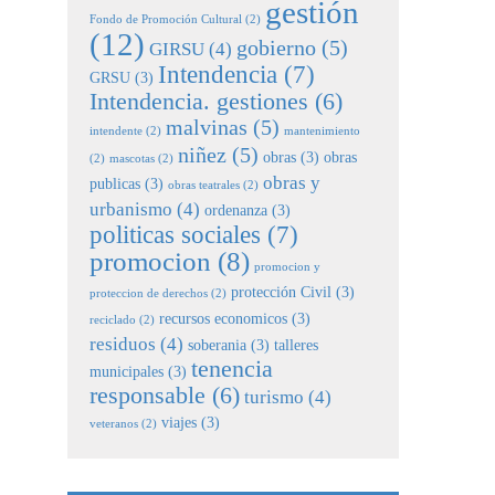
gestión
Fondo de Promoción Cultural
(2)
(12)
gobierno
(5)
GIRSU
(4)
Intendencia
(7)
GRSU
(3)
Intendencia. gestiones
(6)
malvinas
(5)
intendente
(2)
mantenimiento
niñez
(5)
obras
(3)
obras
(2)
mascotas
(2)
obras y
publicas
(3)
obras teatrales
(2)
urbanismo
(4)
ordenanza
(3)
politicas sociales
(7)
promocion
(8)
promocion y
protección Civil
(3)
proteccion de derechos
(2)
recursos economicos
(3)
reciclado
(2)
residuos
(4)
soberania
(3)
talleres
tenencia
municipales
(3)
responsable
(6)
turismo
(4)
viajes
(3)
veteranos
(2)