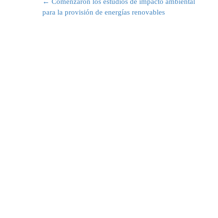
navigation
←
Comenzaron los estudios de impacto ambiental
para la provisión de energías renovables