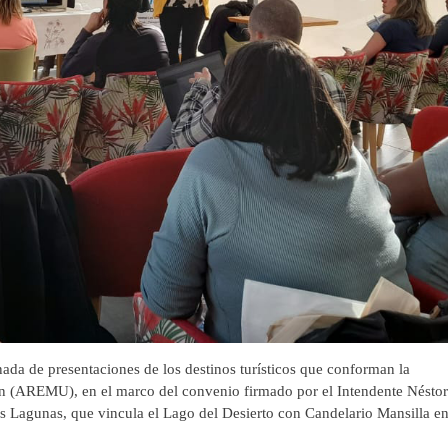
a de presentaciones de los destinos turísticos que conforman la
n (AREMU), en el marco del convenio firmado por el Intendente Néstor
os Lagunas, que vincula el Lago del Desierto con Candelario Mansilla e