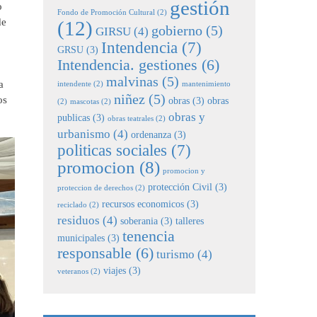
gestión
o
Fondo de Promoción Cultural
(2)
de
(12)
gobierno
(5)
GIRSU
(4)
Intendencia
(7)
GRSU
(3)
Intendencia. gestiones
(6)
malvinas
(5)
a
intendente
(2)
mantenimiento
niñez
(5)
os
obras
(3)
obras
(2)
mascotas
(2)
obras y
publicas
(3)
obras teatrales
(2)
urbanismo
(4)
ordenanza
(3)
politicas sociales
(7)
promocion
(8)
promocion y
protección Civil
(3)
proteccion de derechos
(2)
recursos economicos
(3)
reciclado
(2)
residuos
(4)
soberania
(3)
talleres
tenencia
municipales
(3)
responsable
(6)
turismo
(4)
viajes
(3)
veteranos
(2)