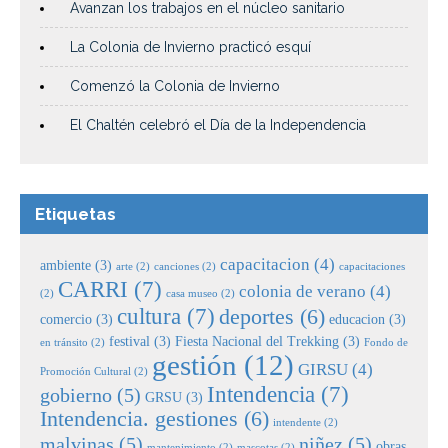
Avanzan los trabajos en el núcleo sanitario
La Colonia de Invierno practicó esquí
Comenzó la Colonia de Invierno
El Chaltén celebró el Día de la Independencia
Etiquetas
capacitacion
(4)
ambiente
(3)
arte
(2)
canciones
(2)
capacitaciones
CARRI
(7)
colonia de verano
(4)
(2)
casa museo
(2)
cultura
(7)
deportes
(6)
comercio
(3)
educacion
(3)
festival
(3)
Fiesta Nacional del Trekking
(3)
en tránsito
(2)
Fondo de
gestión
(12)
GIRSU
(4)
Promoción Cultural
(2)
Intendencia
(7)
gobierno
(5)
GRSU
(3)
Intendencia. gestiones
(6)
intendente
(2)
malvinas
(5)
niñez
(5)
obras
mantenimiento
(2)
mascotas
(2)