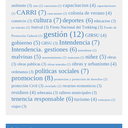
capacitacion
(4)
ambiente
(3)
arte
(2)
canciones
(2)
capacitaciones
CARRI
(7)
colonia de verano
(4)
(2)
casa museo
(2)
cultura
(7)
deportes
(6)
comercio
(3)
educacion
(3)
festival
(3)
Fiesta Nacional del Trekking
(3)
en tránsito
(2)
Fondo de
gestión
(12)
GIRSU
(4)
Promoción Cultural
(2)
Intendencia
(7)
gobierno
(5)
GRSU
(3)
Intendencia. gestiones
(6)
intendente
(2)
malvinas
(5)
niñez
(5)
obras
mantenimiento
(2)
mascotas
(2)
obras y urbanismo
(4)
(3)
obras publicas
(3)
obras teatrales
(2)
politicas sociales
(7)
ordenanza
(3)
promocion
(8)
promocion y proteccion de derechos
(2)
protección Civil
(3)
recursos economicos
(3)
reciclado
(2)
residuos
(4)
soberania
(3)
talleres municipales
(3)
tenencia responsable
(6)
turismo
(4)
veteranos
(2)
viajes
(3)