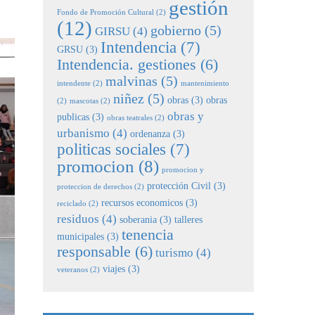
gestión
Fondo de Promoción Cultural
(2)
(12)
gobierno
(5)
GIRSU
(4)
Intendencia
(7)
GRSU
(3)
Intendencia. gestiones
(6)
malvinas
(5)
intendente
(2)
mantenimiento
niñez
(5)
obras
(3)
obras
(2)
mascotas
(2)
obras y
publicas
(3)
obras teatrales
(2)
urbanismo
(4)
ordenanza
(3)
politicas sociales
(7)
promocion
(8)
promocion y
protección Civil
(3)
proteccion de derechos
(2)
recursos economicos
(3)
reciclado
(2)
residuos
(4)
soberania
(3)
talleres
tenencia
municipales
(3)
responsable
(6)
turismo
(4)
viajes
(3)
veteranos
(2)