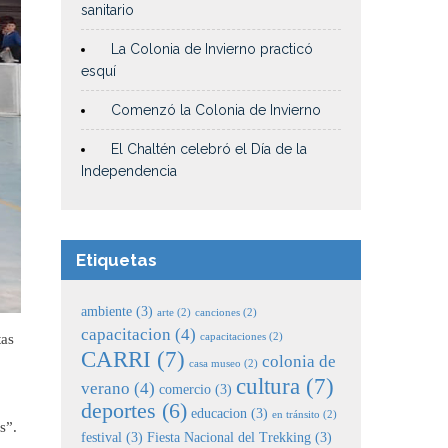
sanitario
La Colonia de Invierno practicó
esquí
Comenzó la Colonia de Invierno
El Chaltén celebró el Día de la
Independencia
Etiquetas
ambiente
(3)
arte
(2)
canciones
(2)
capacitacion
(4)
tas
capacitaciones
(2)
CARRI
(7)
colonia de
casa museo
(2)
cultura
(7)
verano
(4)
comercio
(3)
deportes
(6)
educacion
(3)
en tránsito
(2)
es”.
festival
(3)
Fiesta Nacional del Trekking
(3)