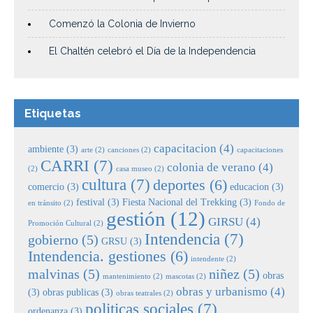
Comenzó la Colonia de Invierno
El Chaltén celebró el Día de la Independencia
Etiquetas
capacitacion
(4)
ambiente
(3)
arte
(2)
canciones
(2)
capacitaciones
CARRI
(7)
colonia de verano
(4)
(2)
casa museo
(2)
cultura
(7)
deportes
(6)
comercio
(3)
educacion
(3)
festival
(3)
Fiesta Nacional del Trekking
(3)
en tránsito
(2)
Fondo de
gestión
(12)
GIRSU
(4)
Promoción Cultural
(2)
Intendencia
(7)
gobierno
(5)
GRSU
(3)
Intendencia. gestiones
(6)
intendente
(2)
malvinas
(5)
niñez
(5)
obras
mantenimiento
(2)
mascotas
(2)
obras y urbanismo
(4)
(3)
obras publicas
(3)
obras teatrales
(2)
politicas sociales
(7)
ordenanza
(3)