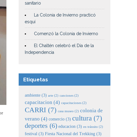
sanitario
La Colonia de Invierno practicó
esquí
Comenzó la Colonia de Invierno
El Chaltén celebró el Día de la
Independencia
Etiquetas
ambiente
(3)
arte
(2)
canciones
(2)
capacitacion
(4)
capacitaciones
(2)
CARRI
(7)
colonia de
casa museo
(2)
or
cultura
(7)
verano
(4)
comercio
(3)
deportes
(6)
educacion
(3)
en tránsito
(2)
festival
(3)
Fiesta Nacional del Trekking
(3)