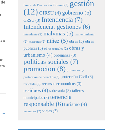
gestión
 de
Fondo de Promoción Cultural
(2)
(12)
gobierno
(5)
GIRSU
(4)
a
Intendencia
(7)
GRSU
(3)
Intendencia. gestiones
(6)
malvinas
(5)
intendente
(2)
mantenimiento
niñez
(5)
ivo
obras
(3)
obras
(2)
mascotas
(2)
obras y
publicas
(3)
obras teatrales
(2)
urbanismo
(4)
ordenanza
(3)
ar
politicas sociales
(7)
ara
promocion
(8)
promocion y
protección Civil
(3)
proteccion de derechos
(2)
recursos economicos
(3)
reciclado
(2)
residuos
(4)
soberania
(3)
talleres
tenencia
municipales
(3)
responsable
(6)
turismo
(4)
viajes
(3)
veteranos
(2)
o
→