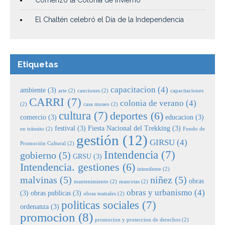
El Chaltén celebró el Día de la Independencia
Etiquetas
capacitacion
(4)
ambiente
(3)
arte
(2)
canciones
(2)
capacitaciones
CARRI
(7)
colonia de verano
(4)
(2)
casa museo
(2)
cultura
(7)
deportes
(6)
comercio
(3)
educacion
(3)
festival
(3)
Fiesta Nacional del Trekking
(3)
en tránsito
(2)
Fondo de
gestión
(12)
GIRSU
(4)
Promoción Cultural
(2)
Intendencia
(7)
gobierno
(5)
GRSU
(3)
Intendencia. gestiones
(6)
intendente
(2)
malvinas
(5)
niñez
(5)
obras
mantenimiento
(2)
mascotas
(2)
obras y urbanismo
(4)
(3)
obras publicas
(3)
obras teatrales
(2)
politicas sociales
(7)
ordenanza
(3)
promocion
(8)
promocion y proteccion de derechos
(2)