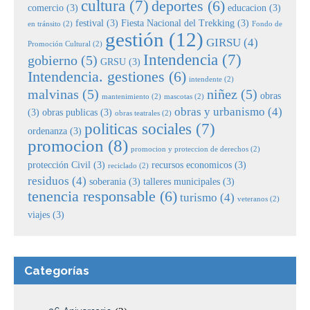
cultura
(7)
deportes
(6)
comercio
(3)
educacion
(3)
festival
(3)
Fiesta Nacional del Trekking
(3)
en tránsito
(2)
Fondo de
gestión
(12)
GIRSU
(4)
Promoción Cultural
(2)
Intendencia
(7)
gobierno
(5)
GRSU
(3)
Intendencia. gestiones
(6)
intendente
(2)
malvinas
(5)
niñez
(5)
obras
mantenimiento
(2)
mascotas
(2)
obras y urbanismo
(4)
(3)
obras publicas
(3)
obras teatrales
(2)
politicas sociales
(7)
ordenanza
(3)
promocion
(8)
promocion y proteccion de derechos
(2)
protección Civil
(3)
recursos economicos
(3)
reciclado
(2)
residuos
(4)
soberania
(3)
talleres municipales
(3)
tenencia responsable
(6)
turismo
(4)
veteranos
(2)
viajes
(3)
Categorías