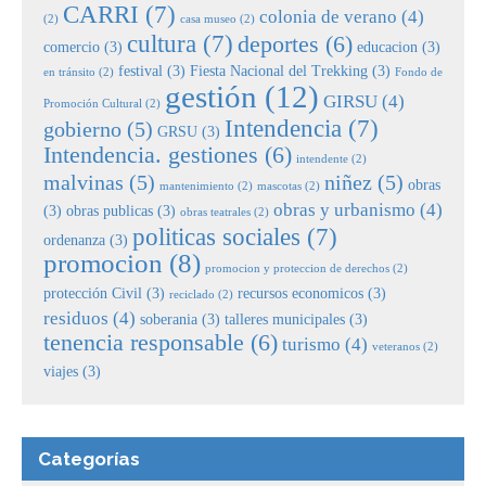
CARRI
(7)
colonia de verano
(4)
(2)
casa museo
(2)
cultura
(7)
deportes
(6)
comercio
(3)
educacion
(3)
festival
(3)
Fiesta Nacional del Trekking
(3)
en tránsito
(2)
Fondo de
gestión
(12)
GIRSU
(4)
Promoción Cultural
(2)
Intendencia
(7)
gobierno
(5)
GRSU
(3)
Intendencia. gestiones
(6)
intendente
(2)
malvinas
(5)
niñez
(5)
obras
mantenimiento
(2)
mascotas
(2)
obras y urbanismo
(4)
(3)
obras publicas
(3)
obras teatrales
(2)
politicas sociales
(7)
ordenanza
(3)
promocion
(8)
promocion y proteccion de derechos
(2)
protección Civil
(3)
recursos economicos
(3)
reciclado
(2)
residuos
(4)
soberania
(3)
talleres municipales
(3)
tenencia responsable
(6)
turismo
(4)
veteranos
(2)
viajes
(3)
Categorías