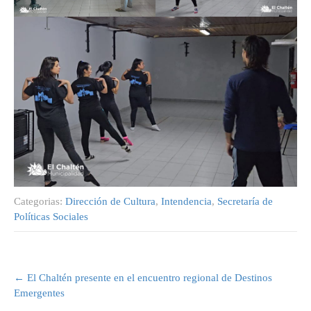
Categorias:
Dirección de Cultura
,
Intendencia
,
Secretaría de
Políticas Sociales
Post
navigation
←
El Chaltén presente en el encuentro regional de Destinos
Emergentes