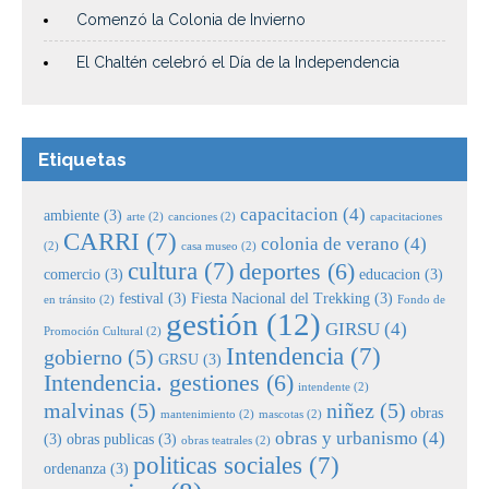
Comenzó la Colonia de Invierno
El Chaltén celebró el Día de la Independencia
Etiquetas
capacitacion
(4)
ambiente
(3)
arte
(2)
canciones
(2)
capacitaciones
CARRI
(7)
colonia de verano
(4)
(2)
casa museo
(2)
cultura
(7)
deportes
(6)
comercio
(3)
educacion
(3)
festival
(3)
Fiesta Nacional del Trekking
(3)
en tránsito
(2)
Fondo de
gestión
(12)
GIRSU
(4)
Promoción Cultural
(2)
Intendencia
(7)
gobierno
(5)
GRSU
(3)
Intendencia. gestiones
(6)
intendente
(2)
malvinas
(5)
niñez
(5)
obras
mantenimiento
(2)
mascotas
(2)
obras y urbanismo
(4)
(3)
obras publicas
(3)
obras teatrales
(2)
politicas sociales
(7)
ordenanza
(3)