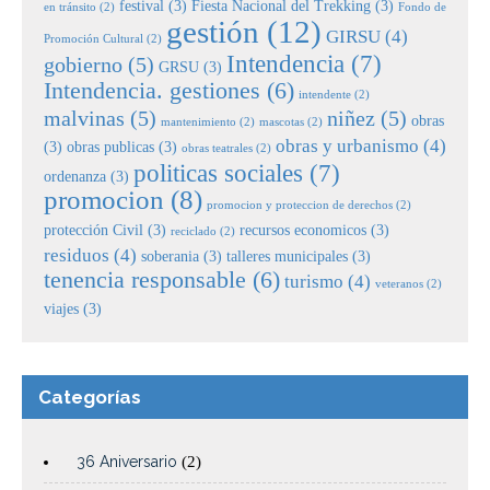
festival
(3)
Fiesta Nacional del Trekking
(3)
en tránsito
(2)
Fondo de
gestión
(12)
GIRSU
(4)
Promoción Cultural
(2)
Intendencia
(7)
gobierno
(5)
GRSU
(3)
Intendencia. gestiones
(6)
intendente
(2)
malvinas
(5)
niñez
(5)
obras
mantenimiento
(2)
mascotas
(2)
obras y urbanismo
(4)
(3)
obras publicas
(3)
obras teatrales
(2)
politicas sociales
(7)
ordenanza
(3)
promocion
(8)
promocion y proteccion de derechos
(2)
protección Civil
(3)
recursos economicos
(3)
reciclado
(2)
residuos
(4)
soberania
(3)
talleres municipales
(3)
tenencia responsable
(6)
turismo
(4)
veteranos
(2)
viajes
(3)
Categorías
36 Aniversario
(2)