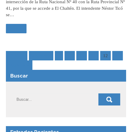
intersección de la Ruta Nacional Nº 40 con la Ruta Provincial Nº
41, por la que se accede a El Chaltén. El intendente Néstor Ticó
se…
Leer +
12 of 13
« Anterior
1
…
10
11
12
13
Siguiente »
Buscar
Entradas Recientes