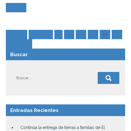
Leer +
15 of 16
« Anterior
1
…
13
14
15
16
Siguiente »
Buscar
Entradas Recientes
Continúa la entrega de tierras a familias de El