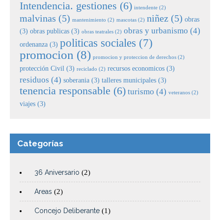
Intendencia. gestiones
(6)
intendente
(2)
malvinas
(5)
niñez
(5)
obras
mantenimiento
(2)
mascotas
(2)
obras y urbanismo
(4)
(3)
obras publicas
(3)
obras teatrales
(2)
politicas sociales
(7)
ordenanza
(3)
promocion
(8)
promocion y proteccion de derechos
(2)
protección Civil
(3)
recursos economicos
(3)
reciclado
(2)
residuos
(4)
soberania
(3)
talleres municipales
(3)
tenencia responsable
(6)
turismo
(4)
veteranos
(2)
viajes
(3)
Categorías
36 Aniversario
(2)
Areas
(2)
Concejo Deliberante
(1)