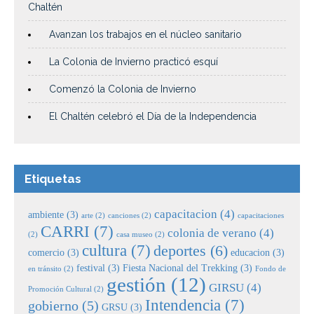
Chaltén
Avanzan los trabajos en el núcleo sanitario
La Colonia de Invierno practicó esquí
Comenzó la Colonia de Invierno
El Chaltén celebró el Día de la Independencia
Etiquetas
capacitacion
(4)
ambiente
(3)
arte
(2)
canciones
(2)
capacitaciones
CARRI
(7)
colonia de verano
(4)
(2)
casa museo
(2)
cultura
(7)
deportes
(6)
comercio
(3)
educacion
(3)
festival
(3)
Fiesta Nacional del Trekking
(3)
en tránsito
(2)
Fondo de
gestión
(12)
GIRSU
(4)
Promoción Cultural
(2)
Intendencia
(7)
gobierno
(5)
GRSU
(3)